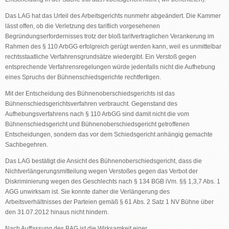
Das LAG hat das Urteil des Arbeitsgerichts nunmehr abgeändert. Die Kammer
lässt offen, ob die Verletzung des tariflich vorgesehenen
Begründungserfordernisses trotz der bloß tarifvertraglichen Verankerung im
Rahmen des § 110 ArbGG erfolgreich gerügt werden kann, weil es unmittelbar
rechtsstaatliche Verfahrensgrundsätze wiedergibt. Ein Verstoß gegen
entsprechende Verfahrensregelungen würde jedenfalls nicht die Aufhebung
eines Spruchs der Bühnenschiedsgerichte rechtfertigen.
Mit der Entscheidung des Bühnenoberschiedsgerichts ist das
Bühnenschiedsgerichtsverfahren verbraucht. Gegenstand des
Aufhebungsverfahrens nach § 110 ArbGG sind damit nicht die vom
Bühnenschiedsgericht und Bühnenoberschiedsgericht getroffenen
Entscheidungen, sondern das vor dem Schiedsgericht anhängig gemachte
Sachbegehren.
Das LAG bestätigt die Ansicht des Bühnenoberschiedsgericht, dass die
Nichtverlängerungsmitteilung wegen Verstoßes gegen das Verbot der
Diskriminierung wegen des Geschlechts nach § 134 BGB iVm. §§ 1,3,7 Abs. 1
AGG unwirksam ist. Sie konnte daher die Verlängerung des
Arbeitsverhältnisses der Parteien gemäß § 61 Abs. 2 Satz 1 NV Bühne über
den 31.07.2012 hinaus nicht hindern.
Nach Auffassung des BAG ist die Wirksamkeit einer