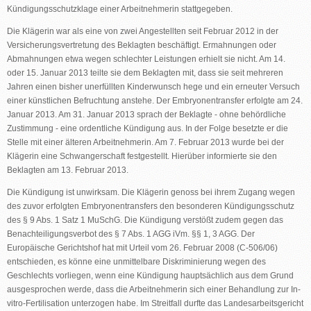
Kündigungsschutzklage einer Arbeitnehmerin stattgegeben.
Die Klägerin war als eine von zwei Angestellten seit Februar 2012 in der
Versicherungsvertretung des Beklagten beschäftigt. Ermahnungen oder
Abmahnungen etwa wegen schlechter Leistungen erhielt sie nicht. Am 14.
oder 15. Januar 2013 teilte sie dem Beklagten mit, dass sie seit mehreren
Jahren einen bisher unerfüllten Kinderwunsch hege und ein erneuter Versuch
einer künstlichen Befruchtung anstehe. Der Embryonentransfer erfolgte am 24.
Januar 2013. Am 31. Januar 2013 sprach der Beklagte - ohne behördliche
Zustimmung - eine ordentliche Kündigung aus. In der Folge besetzte er die
Stelle mit einer älteren Arbeitnehmerin. Am 7. Februar 2013 wurde bei der
Klägerin eine Schwangerschaft festgestellt. Hierüber informierte sie den
Beklagten am 13. Februar 2013.
Die Kündigung ist unwirksam. Die Klägerin genoss bei ihrem Zugang wegen
des zuvor erfolgten Embryonentransfers den besonderen Kündigungsschutz
des § 9 Abs. 1 Satz 1 MuSchG. Die Kündigung verstößt zudem gegen das
Benachteiligungsverbot des § 7 Abs. 1 AGG iVm. §§ 1, 3 AGG. Der
Europäische Gerichtshof hat mit Urteil vom 26. Februar 2008 (C-506/06)
entschieden, es könne eine unmittelbare Diskriminierung wegen des
Geschlechts vorliegen, wenn eine Kündigung hauptsächlich aus dem Grund
ausgesprochen werde, dass die Arbeitnehmerin sich einer Behandlung zur In-
vitro-Fertilisation unterzogen habe. Im Streitfall durfte das Landesarbeitsgericht