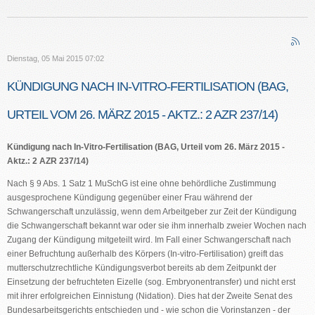
Dienstag, 05 Mai 2015 07:02
KÜNDIGUNG NACH IN-VITRO-FERTILISATION (BAG,
URTEIL VOM 26. MÄRZ 2015 - AKTZ.: 2 AZR 237/14)
Kündigung nach In-Vitro-Fertilisation (BAG, Urteil vom 26. März 2015 -
Aktz.: 2 AZR 237/14)
Nach § 9 Abs. 1 Satz 1 MuSchG ist eine ohne behördliche Zustimmung
ausgesprochene Kündigung gegenüber einer Frau während der
Schwangerschaft unzulässig, wenn dem Arbeitgeber zur Zeit der Kündigung
die Schwangerschaft bekannt war oder sie ihm innerhalb zweier Wochen nach
Zugang der Kündigung mitgeteilt wird. Im Fall einer Schwangerschaft nach
einer Befruchtung außerhalb des Körpers (In-vitro-Fertilisation) greift das
mutterschutzrechtliche Kündigungsverbot bereits ab dem Zeitpunkt der
Einsetzung der befruchteten Eizelle (sog. Embryonentransfer) und nicht erst
mit ihrer erfolgreichen Einnistung (Nidation). Dies hat der Zweite Senat des
Bundesarbeitsgerichts entschieden und - wie schon die Vorinstanzen - der