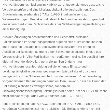
Nichtverlängerungsmitteilung im Hinblick auf entgegenstehende gesetzliche
Verbote zu prüfen und eine Missbrauchskontrolle durchzuführen. Das
Diskriminierungsverbot des § 7 Abs. 1 AGG findet umfassend auf
Willenserklärungen, Realakte und tatsächliche Handlungen statt ungeachtet
des unterschiedlichen Rechtscharakters der Nichtverlängerungsmitteilung zu
einer Kündigung.
Aus den Äußerungen des Intendanten und Geschäftsführers und
Ballettdirektorin im Anhörungsgespräch ergeben sich ausreichend Indizien
dafür, dass die Beklagte das Arbeitsverhältnis aus Sorge vor erneuten
Ausfällen der Beklagten aufgrund einer Schwangerschaft oder infolge des
Versuchs einer In-Vitro-Fertilisation nicht verlängern wollte. Sie bestätigt ihre
diskriminierende Motivation, wenn sie zur Begründung ihrer
Nichtverlängerungsentscheidung auf die fehlende Einsatz- und
Leistungsfähigkeit in der vorangegangenen Spielzeit abstellt, da diese
maßgeblich auf der Schwangerschaft bzw. den in diesem Zusammenhang
vorgenommenen Behandlungen beruhten. Den Einwand, dass der Grund der
Entlassung nicht die Schwangerschaft, sondern die
(schwangerschaftsbedingten) Leistungsausfälle seien, hat der EuGH zu Recht
nicht anerkannt ( vgl. Urteil vom 4. Oktober 2001 – C-109/00).
Eine Rechtfertigung nach § 8 AGG aufgrund der in Art. 5 Abs. 3 Satz 1 GG
verbürgten Kunstfreiheit sei nicht ersichtlich. Die Beklagte könne nicht mit