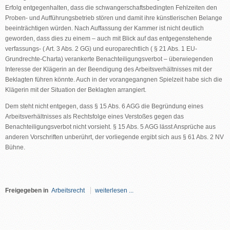
Erfolg entgegenhalten, dass die schwangerschaftsbedingten Fehlzeiten den
Proben- und Aufführungsbetrieb stören und damit ihre künstlerischen Belange
beeinträchtigen würden. Nach Auffassung der Kammer ist nicht deutlich
geworden, dass dies zu einem – auch mit Blick auf das entgegenstehende
verfassungs- ( Art. 3 Abs. 2 GG) und europarechtlich ( § 21 Abs. 1 EU-
Grundrechte-Charta) verankerte Benachteiligungsverbot – überwiegenden
Interesse der Klägerin an der Beendigung des Arbeitsverhältnisses mit der
Beklagten führen könnte. Auch in der vorangegangnen Spielzeit habe sich die
Klägerin mit der Situation der Beklagten arrangiert.
Dem steht nicht entgegen, dass § 15 Abs. 6 AGG die Begründung eines
Arbeitsverhältnisses als Rechtsfolge eines Verstoßes gegen das
Benachteiligungsverbot nicht vorsieht. § 15 Abs. 5 AGG lässt Ansprüche aus
anderen Vorschriften unberührt, der vorliegende ergibt sich aus § 61 Abs. 2 NV
Bühne.
Freigegeben in
Arbeitsrecht
weiterlesen ...