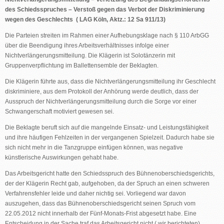
des Schiedsspruches – Verstoß gegen das Verbot der Diskriminierung
wegen des Geschlechts ( LAG Köln, Aktz.: 12 Sa 911/13)
Die Parteien streiten im Rahmen einer Aufhebungsklage nach § 110 ArbGG
über die Beendigung ihres Arbeitsverhältnisses infolge einer
Nichtverlängerungsmitteilung. Die Klägerin ist Solotänzerin mit
Gruppenverpflichtung im Ballettensemble der Beklagten.
Die Klägerin führte aus, dass die Nichtverlängerungsmitteilung ihr Geschlecht
diskriminiere, aus dem Protokoll der Anhörung werde deutlich, dass der
Ausspruch der Nichtverlängerungsmitteilung durch die Sorge vor einer
Schwangerschaft motiviert gewesen sei.
Die Beklagte beruft sich auf die mangelnde Einsatz- und Leistungsfähigkeit
und ihre häufigen Fehlzeiten in der vergangenen Spielzeit. Dadurch habe sie
sich nicht mehr in die Tanzgruppe einfügen können, was negative
künstlerische Auswirkungen gehabt habe.
Das Arbeitsgericht hatte den Schiedsspruch des Bühnenoberschiedsgerichts,
der der Klägerin Recht gab, aufgehoben, da der Spruch an einen schweren
Verfahrensfehler leide und daher nichtig sei. Vorliegend war davon
auszugehen, dass das Bühnenoberschiedsgericht seinen Spruch vom
22.05.2012 nicht innerhalb der Fünf-Monats-Frist abgesetzt habe. Eine
Entscheidung in der Sache traf das Arbeitsgericht nicht ( wir berichteten).