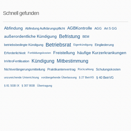
Schnell gefunden
Abfindung
AGBKontrolle
Abfindung Aufklärungspflicht
AGG
Art 5 GG
Befristung
außerordentliche Kündigung
BEM
Betriebsrat
betriebsbedingte Kündigung
Eingliederung
Eigenkündigung
Freistellung
häufige Kurzerkrankungen
Erforderlichkeit
Fortbildungskosten
Kündigung
Mitbestimmung
InVitroFertilisation
Nichtverlängerungsmitteilung
Praktikantenvertrag
Schulungskosten
Rückzahlung
§ 40 BetrVG
unzureichende Unterrichtung
vorübergehende Überlassung
§ 27 BetrVG
§ 81 SGB IX
§ 307 BGB
Übertragung