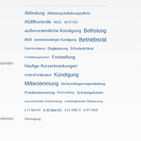
Abfindung
Abfindung Aufklärungspflicht
AGBKontrolle
AGG
Art 5 GG
Befristung
außerordentliche Kündigung
Betriebsrat
BEM
betriebsbedingte Kündigung
Eingliederung
Erforderlichkeit
Eigenkündigung
Freistellung
Fortbildungskosten
enannten
häufige Kurzerkrankungen
Kündigung
InVitroFertilisation
Mitbestimmung
Nichtverlängerungsmitteilung
Praktikantenvertrag
Schulungskosten
Rückzahlung
unzureichende Unterrichtung
vorübergehende Überlassung
§ 40 BetrVG
§ 27 BetrVG
§ 81 SGB IX
§ 307 BGB
ernehmen.
Übertragung