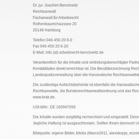
Dr. jur. Joachim Benclowitz
Rechtsanwalt
Fachanwalt für Arbeitsrecht
Rothenbaumchaussee 20
20148 Hamburg
Telefon 040-450 20 6-0
Fax 040-450 20 6-20
E-Mail: info (at) arbeitsrecht-benclowitz.de
Verantwortlich für die Inhalte und vertretungsberechtigter Part
Kontaktdaten direkt erreichbar ist. Die Berufsbezeichnung 
Landesjustizverwaltung über die Hanseatische Rechtsanwalts
Die zuständige Aufsichtsbehörde ist ebenfalls die Hanseatisch
Rechtsanwälte, die Bundesrechtsanwaltsordnung und das Rech
www.brak.de.
USt-IdNr.: DE 160947056
Die Inhalte wurden sorgfältig recherchiert und eingestellt. Den
Jegliche Haftung ist ausgeschlossen. Sollten Ihnen dennoch Un
Bildquelle: eigene Bilder, fotolia (Marco2811, alexskopje, ecco