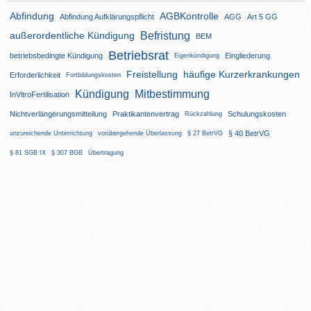
Abfindung
AGBKontrolle
Abfindung Aufklärungspflicht
AGG
Art 5 GG
Befristung
außerordentliche Kündigung
BEM
Betriebsrat
betriebsbedingte Kündigung
Eingliederung
Eigenkündigung
Freistellung
häufige Kurzerkrankungen
Erforderlichkeit
Fortbildungskosten
Kündigung
Mitbestimmung
InVitroFertilisation
Nichtverlängerungsmitteilung
Praktikantenvertrag
Schulungskosten
Rückzahlung
§ 40 BetrVG
unzureichende Unterrichtung
vorübergehende Überlassung
§ 27 BetrVG
§ 81 SGB IX
§ 307 BGB
Übertragung