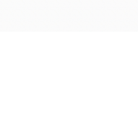
KONTAKT
Telefon:+49 40 450 20 60
E-mail :
info@arbeitsrecht-benclowitz.de
Sie erreichen uns
Montag - Donnerstag von 8:00 - 17:00 Uhr
Freitag von 08:00 - 16:00 Uhr
AKTUELLES
Arbeitsrecht
(76)