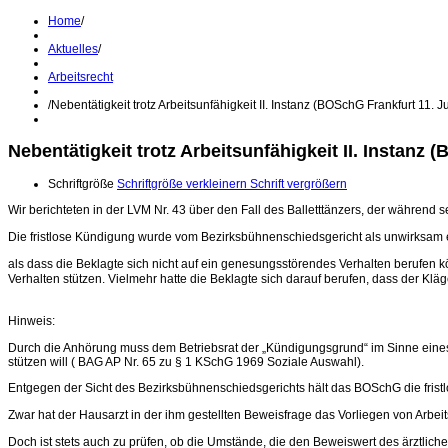
Home
/
Aktuelles
/
Arbeitsrecht
/
Nebentätigkeit trotz Arbeitsunfähigkeit II. Instanz (BOSchG Frankfurt 11. Jul
Nebentätigkeit trotz Arbeitsunfähigkeit II. Instanz (
Schriftgröße
Schriftgröße verkleinern
Schrift vergrößern
Wir berichteten in der LVM Nr. 43 über den Fall des Balletttänzers, der während 
Die fristlose Kündigung wurde vom Bezirksbühnenschiedsgericht als unwirksam e
als dass die Beklagte sich nicht auf ein genesungsstörendes Verhalten berufen k
Verhalten stützen. Vielmehr hatte die Beklagte sich darauf berufen, dass der Klä
Hinweis:
Durch die Anhörung muss dem Betriebsrat der „Kündigungsgrund“ im Sinne ein
stützen will ( BAG AP Nr. 65 zu § 1 KSchG 1969 Soziale Auswahl).
Entgegen der Sicht des Bezirksbühnenschiedsgerichts hält das BOSchG die frist
Zwar hat der Hausarzt in der ihm gestellten Beweisfrage das Vorliegen von Arbeits
Doch ist stets auch zu prüfen, ob die Umstände, die den Beweiswert des ärztlichen