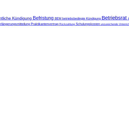
Betriebsrat
Befristung
ntliche Kündigung
BEM
betriebsbedingte Kündigung
rlängerungsmitteilung
Praktikantenvertrag
Schulungskosten
Rückzahlung
unzureichende Unterri