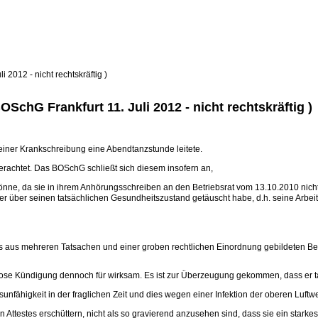
i 2012 - nicht rechtskräftig )
BOSchG Frankfurt 11. Juli 2012 - nicht rechtskräftig )
seiner Krankschreibung eine Abendtanzstunde leitete.
rachtet. Das BOSchG schließt sich diesem insofern an,
önne, da sie in ihrem Anhörungsschreiben an den Betriebsrat vom 13.10.2010 nicht 
ger über seinen tatsächlichen Gesundheitszustand getäuscht habe, d.h. seine Arbei
es aus mehreren Tatsachen und einer groben rechtlichen Einordnung gebildeten 
lose Kündigung dennoch für wirksam. Es ist zur Überzeugung gekommen, dass er tat
unfähigkeit in der fraglichen Zeit und dies wegen einer Infektion der oberen Luftw
 Attestes erschüttern, nicht als so gravierend anzusehen sind, dass sie ein starke