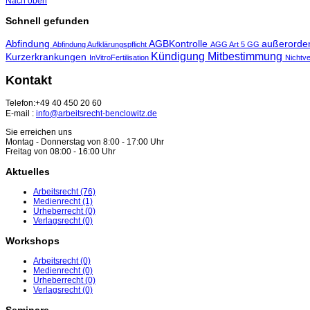
Nach oben
Schnell gefunden
Abfindung
AGBKontrolle
außerorde
Abfindung Aufklärungspflicht
AGG
Art 5 GG
Kündigung
Mitbestimmung
Kurzerkrankungen
InVitroFertilisation
Nichtve
Kontakt
Telefon:+49 40 450 20 60
E-mail :
info@arbeitsrecht-benclowitz.de
Sie erreichen uns
Montag - Donnerstag von 8:00 - 17:00 Uhr
Freitag von 08:00 - 16:00 Uhr
Aktuelles
Arbeitsrecht
(76)
Medienrecht
(1)
Urheberrecht
(0)
Verlagsrecht
(0)
Workshops
Arbeitsrecht
(0)
Medienrecht
(0)
Urheberrecht
(0)
Verlagsrecht
(0)