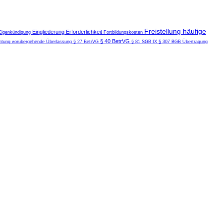
Freistellung
häufige
Eingliederung
Erforderlichkeit
Eigenkündigung
Fortbildungskosten
§ 40 BetrVG
chtung
vorübergehende Überlassung
§ 27 BetrVG
§ 81 SGB IX
§ 307 BGB
Übertragung